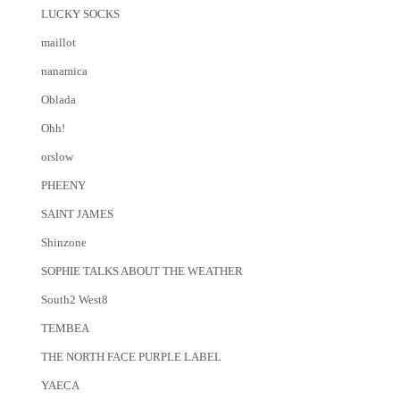
LUCKY SOCKS
maillot
nanamica
Oblada
Ohh!
orslow
PHEENY
SAINT JAMES
Shinzone
SOPHIE TALKS ABOUT THE WEATHER
South2 West8
TEMBEA
THE NORTH FACE PURPLE LABEL
YAECA