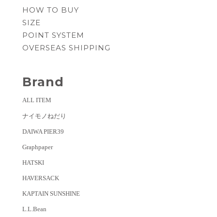
HOW TO BUY
SIZE
POINT SYSTEM
OVERSEAS SHIPPING
Brand
ALL ITEM
ナイモノねだり
DAIWA PIER39
Graphpaper
HATSKI
HAVERSACK
KAPTAIN SUNSHINE
L.L.Bean