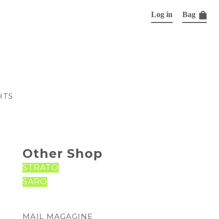
Log in
Bag
HTS
Other Shop
STRATO
SARO
MAIL MAGAGINE