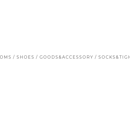
/
/
/
TOMS
SHOES
GOODS&ACCESSORY
SOCKS&TIG