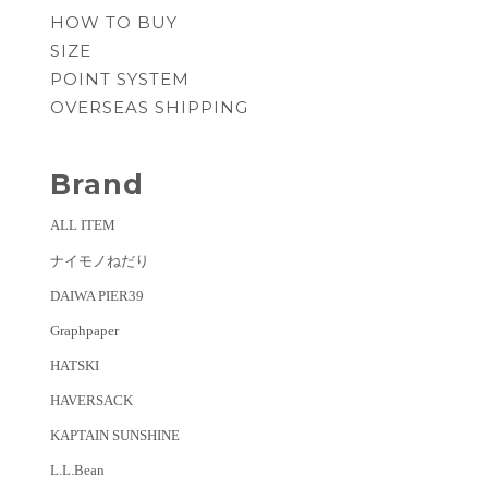
HOW TO BUY
SIZE
POINT SYSTEM
OVERSEAS SHIPPING
Brand
ALL ITEM
ナイモノねだり
DAIWA PIER39
Graphpaper
HATSKI
HAVERSACK
KAPTAIN SUNSHINE
L.L.Bean