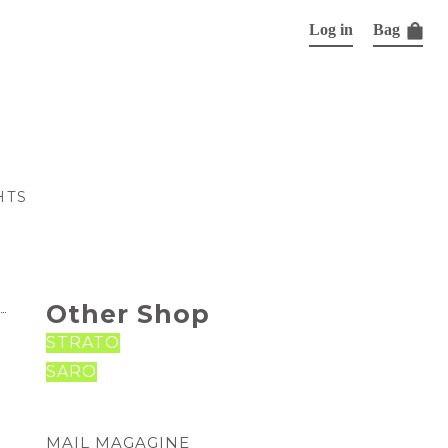
Log in
Bag
HTS
Other Shop
STRATO
SARO
MAIL MAGAGINE