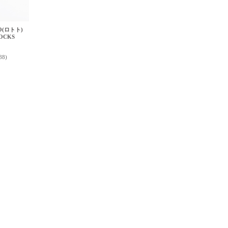
O(ロトト)
OCKS
88)