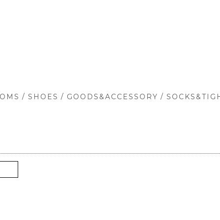
/
/
/
TOMS
SHOES
GOODS&ACCESSORY
SOCKS&TIG