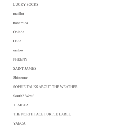
LUCKY SOCKS
maillot
nanamica
Oblada
Ohh!
orslow
PHEENY
SAINT JAMES
Shinzone
SOPHIE TALKS ABOUT THE WEATHER
South2 West8
TEMBEA
THE NORTH FACE PURPLE LABEL
YAECA