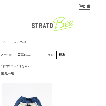
Bag
TOP
South2 West8
表示切替：
並び順：
1件中1件～1件を表示
商品一覧