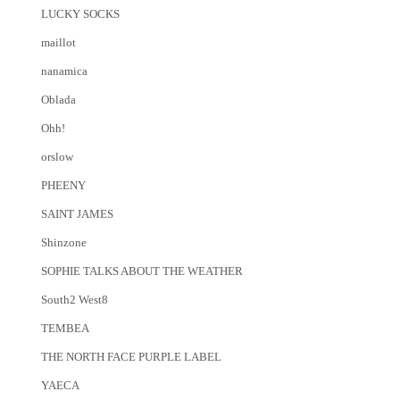
LUCKY SOCKS
maillot
nanamica
Oblada
Ohh!
orslow
PHEENY
SAINT JAMES
Shinzone
SOPHIE TALKS ABOUT THE WEATHER
South2 West8
TEMBEA
THE NORTH FACE PURPLE LABEL
YAECA