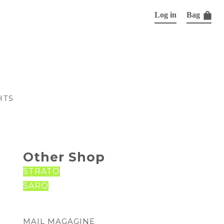
Log in
Bag
HTS
Other Shop
STRATO
SARO
MAIL MAGAGINE