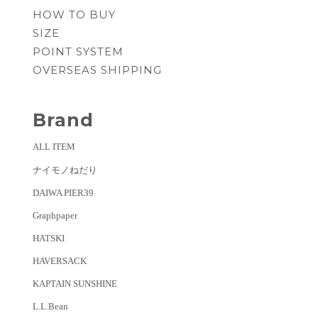
HOW TO BUY
SIZE
POINT SYSTEM
OVERSEAS SHIPPING
Brand
ALL ITEM
ナイモノねだり
DAIWA PIER39
Graphpaper
HATSKI
HAVERSACK
KAPTAIN SUNSHINE
L.L.Bean