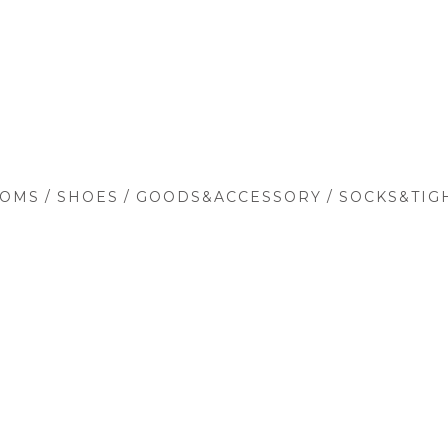
/
/
/
TOMS
SHOES
GOODS&ACCESSORY
SOCKS&TIG