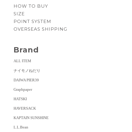
HOW TO BUY
SIZE
POINT SYSTEM
OVERSEAS SHIPPING
Brand
ALL ITEM
ナイモノねだり
DAIWA PIER39
Graphpaper
HATSKI
HAVERSACK
KAPTAIN SUNSHINE
L.L.Bean