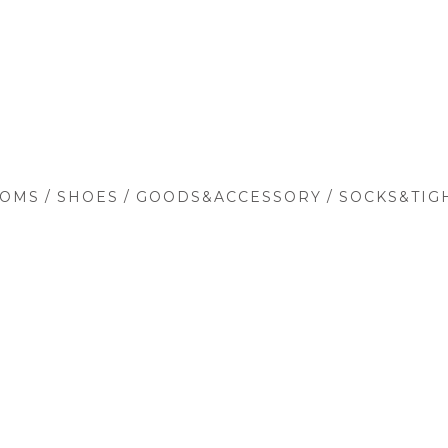
/
/
/
TOMS
SHOES
GOODS&ACCESSORY
SOCKS&TIG