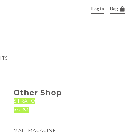
Log in
Bag
HTS
Other Shop
STRATO
SARO
MAIL MAGAGINE