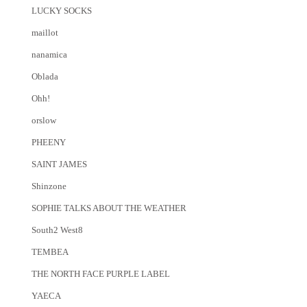
LUCKY SOCKS
maillot
nanamica
Oblada
Ohh!
orslow
PHEENY
SAINT JAMES
Shinzone
SOPHIE TALKS ABOUT THE WEATHER
South2 West8
TEMBEA
THE NORTH FACE PURPLE LABEL
YAECA