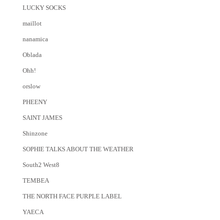
LUCKY SOCKS
maillot
nanamica
Oblada
Ohh!
orslow
PHEENY
SAINT JAMES
Shinzone
SOPHIE TALKS ABOUT THE WEATHER
South2 West8
TEMBEA
THE NORTH FACE PURPLE LABEL
YAECA