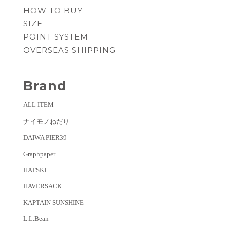
HOW TO BUY
SIZE
POINT SYSTEM
OVERSEAS SHIPPING
Brand
ALL ITEM
ナイモノねだり
DAIWA PIER39
Graphpaper
HATSKI
HAVERSACK
KAPTAIN SUNSHINE
L.L.Bean