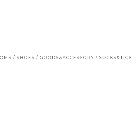
/
/
/
TOMS
SHOES
GOODS&ACCESSORY
SOCKS&TIG