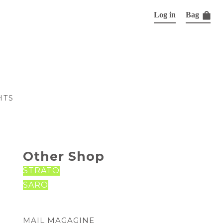
Log in
Bag
HTS
Other Shop
STRATO
SARO
MAIL MAGAGINE