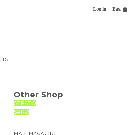
Log in
Bag
HTS
Other Shop
STRATO
SARO
MAIL MAGAGINE