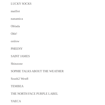
LUCKY SOCKS
maillot
nanamica
Oblada
Ohh!
orslow
PHEENY
SAINT JAMES
Shinzone
SOPHIE TALKS ABOUT THE WEATHER
South2 West8
TEMBEA
THE NORTH FACE PURPLE LABEL
YAECA