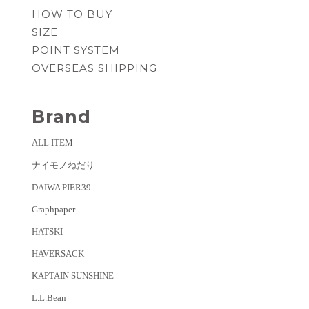
HOW TO BUY
SIZE
POINT SYSTEM
OVERSEAS SHIPPING
Brand
ALL ITEM
ナイモノねだり
DAIWA PIER39
Graphpaper
HATSKI
HAVERSACK
KAPTAIN SUNSHINE
L.L.Bean