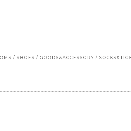
/
/
/
TOMS
SHOES
GOODS&ACCESSORY
SOCKS&TIG