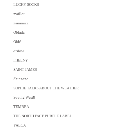
LUCKY SOCKS
maillot
nanamica
Oblada
Ohh!
orslow
PHEENY
SAINT JAMES
Shinzone
SOPHIE TALKS ABOUT THE WEATHER
South2 West8
TEMBEA
THE NORTH FACE PURPLE LABEL
YAECA