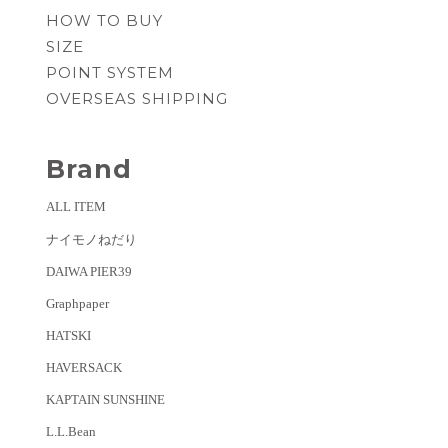
HOW TO BUY
SIZE
POINT SYSTEM
OVERSEAS SHIPPING
Brand
ALL ITEM
ナイモノねだり
DAIWA PIER39
Graphpaper
HATSKI
HAVERSACK
KAPTAIN SUNSHINE
L.L.Bean