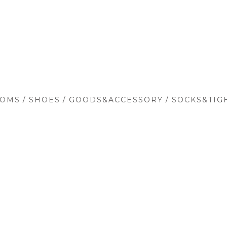
/
/
/
TOMS
SHOES
GOODS&ACCESSORY
SOCKS&TIG