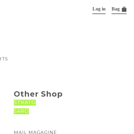
Log in
Bag
HTS
Other Shop
STRATO
SARO
MAIL MAGAGINE