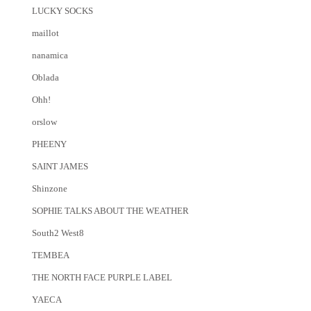
LUCKY SOCKS
maillot
nanamica
Oblada
Ohh!
orslow
PHEENY
SAINT JAMES
Shinzone
SOPHIE TALKS ABOUT THE WEATHER
South2 West8
TEMBEA
THE NORTH FACE PURPLE LABEL
YAECA