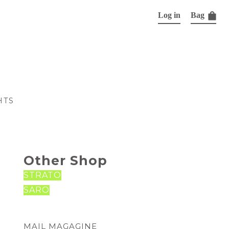
Log in
Bag
HTS
Other Shop
STRATO
SARO
MAIL MAGAGINE