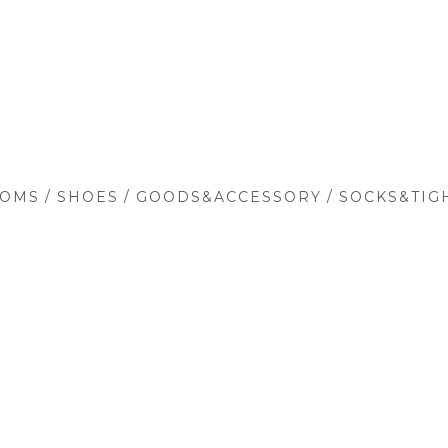
/
/
/
TOMS
SHOES
GOODS&ACCESSORY
SOCKS&TIG