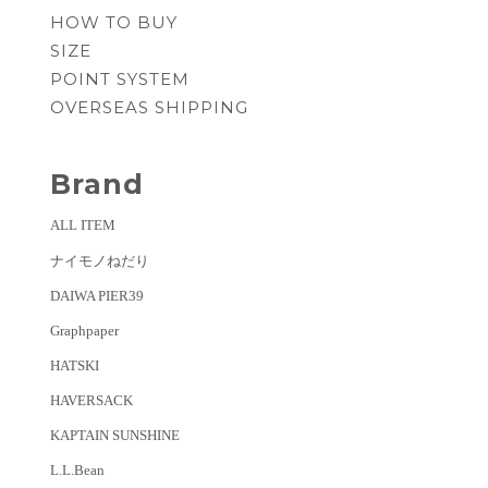
HOW TO BUY
SIZE
POINT SYSTEM
OVERSEAS SHIPPING
Brand
ALL ITEM
ナイモノねだり
DAIWA PIER39
Graphpaper
HATSKI
HAVERSACK
KAPTAIN SUNSHINE
L.L.Bean