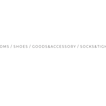
/
/
/
TOMS
SHOES
GOODS&ACCESSORY
SOCKS&TIG