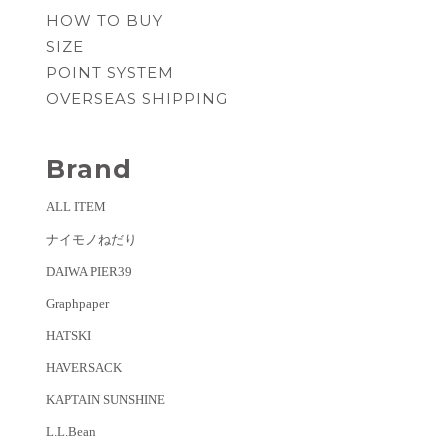
HOW TO BUY
SIZE
POINT SYSTEM
OVERSEAS SHIPPING
Brand
ALL ITEM
ナイモノねだり
DAIWA PIER39
Graphpaper
HATSKI
HAVERSACK
KAPTAIN SUNSHINE
L.L.Bean