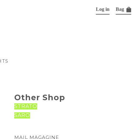
Log in
Bag
HTS
Other Shop
STRATO
SARO
MAIL MAGAGINE