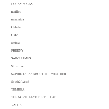
LUCKY SOCKS
maillot
nanamica
Oblada
Ohh!
orslow
PHEENY
SAINT JAMES
Shinzone
SOPHIE TALKS ABOUT THE WEATHER
South2 West8
TEMBEA
THE NORTH FACE PURPLE LABEL
YAECA