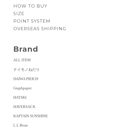
HOW TO BUY
SIZE
POINT SYSTEM
OVERSEAS SHIPPING
Brand
ALL ITEM
ナイモノねだり
DAIWA PIER39
Graphpaper
HATSKI
HAVERSACK
KAPTAIN SUNSHINE
L.L.Bean