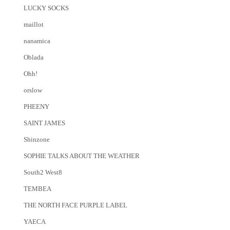
LUCKY SOCKS
maillot
nanamica
Oblada
Ohh!
orslow
PHEENY
SAINT JAMES
Shinzone
SOPHIE TALKS ABOUT THE WEATHER
South2 West8
TEMBEA
THE NORTH FACE PURPLE LABEL
YAECA