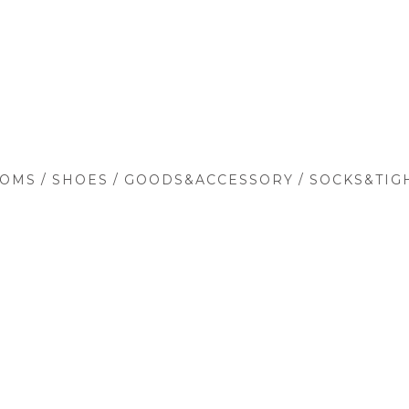
/
/
/
TOMS
SHOES
GOODS&ACCESSORY
SOCKS&TIG