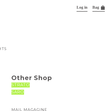
Log in
Bag
HTS
Other Shop
STRATO
SARO
MAIL MAGAGINE