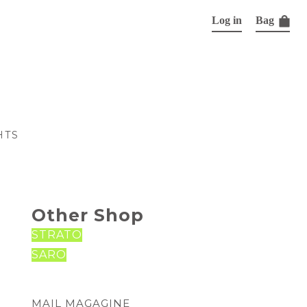
Log in
Bag
HTS
Other Shop
STRATO
SARO
MAIL MAGAGINE