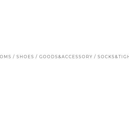
/
/
/
TOMS
SHOES
GOODS&ACCESSORY
SOCKS&TIG