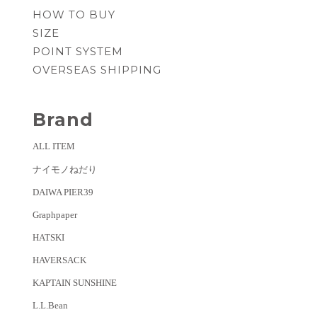
HOW TO BUY
SIZE
POINT SYSTEM
OVERSEAS SHIPPING
Brand
ALL ITEM
ナイモノねだり
DAIWA PIER39
Graphpaper
HATSKI
HAVERSACK
KAPTAIN SUNSHINE
L.L.Bean