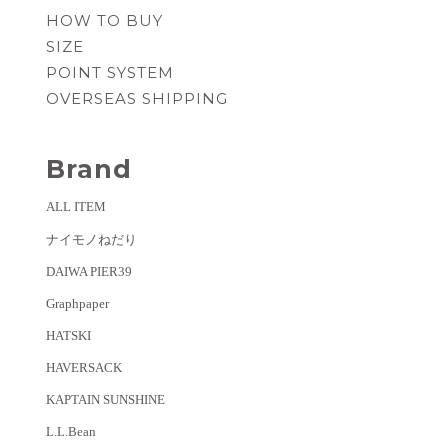
HOW TO BUY
SIZE
POINT SYSTEM
OVERSEAS SHIPPING
Brand
ALL ITEM
ナイモノねだり
DAIWA PIER39
Graphpaper
HATSKI
HAVERSACK
KAPTAIN SUNSHINE
L.L.Bean