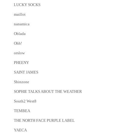
LUCKY SOCKS
maillot
nanamica
Oblada
Ohh!
orslow
PHEENY
SAINT JAMES
Shinzone
SOPHIE TALKS ABOUT THE WEATHER
South2 West8
TEMBEA
THE NORTH FACE PURPLE LABEL
YAECA