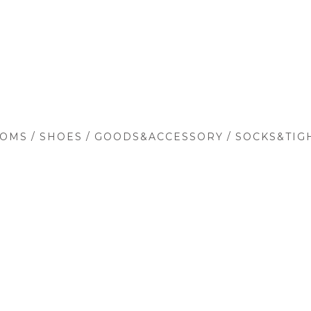
/
/
/
TOMS
SHOES
GOODS&ACCESSORY
SOCKS&TIG