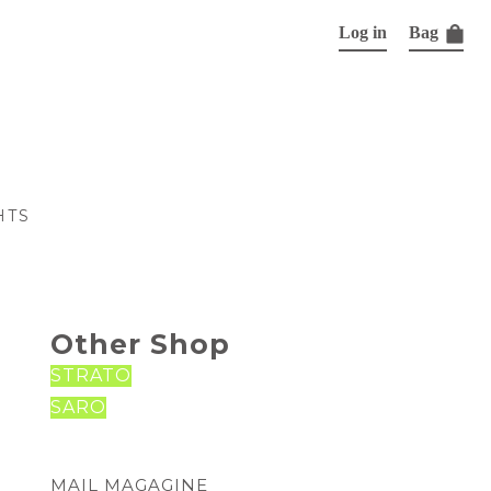
Log in
Bag
HTS
Other Shop
STRATO
SARO
MAIL MAGAGINE