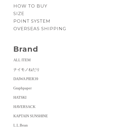
HOW TO BUY
SIZE
POINT SYSTEM
OVERSEAS SHIPPING
Brand
ALL ITEM
ナイモノねだり
DAIWA PIER39
Graphpaper
HATSKI
HAVERSACK
KAPTAIN SUNSHINE
L.L.Bean