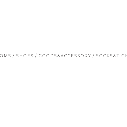
/
/
/
TOMS
SHOES
GOODS&ACCESSORY
SOCKS&TIG