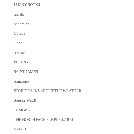
LUCKY SOCKS
maillot
nanamica
Oblada
Ohh!
orslow
PHEENY
SAINT JAMES
Shinzone
SOPHIE TALKS ABOUT THE WEATHER
South2 West8
TEMBEA
THE NORTH FACE PURPLE LABEL
YAECA