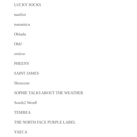
LUCKY SOCKS
maillot
nanamica
Oblada
Ohh!
orslow
PHEENY
SAINT JAMES
Shinzone
SOPHIE TALKS ABOUT THE WEATHER
South2 West8
TEMBEA
THE NORTH FACE PURPLE LABEL
YAECA