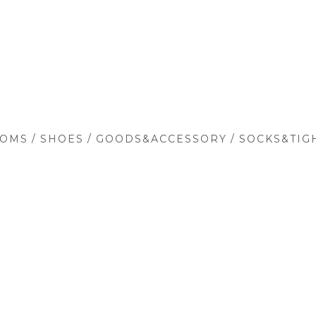
/
/
/
TOMS
SHOES
GOODS&ACCESSORY
SOCKS&TIG