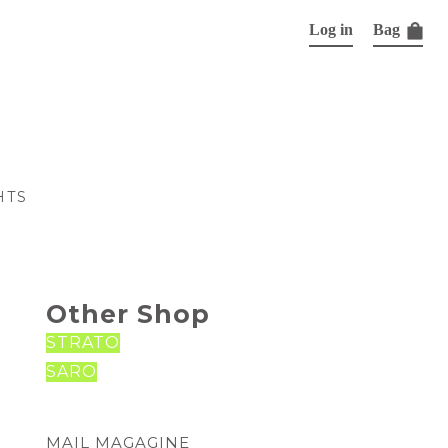
Log in
Bag
HTS
Other Shop
STRATO
SARO
MAIL MAGAGINE