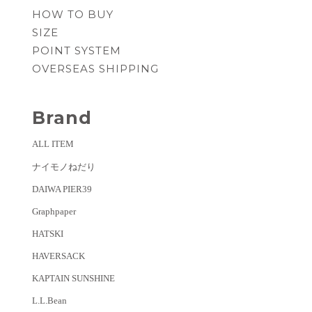
HOW TO BUY
SIZE
POINT SYSTEM
OVERSEAS SHIPPING
Brand
ALL ITEM
ナイモノねだり
DAIWA PIER39
Graphpaper
HATSKI
HAVERSACK
KAPTAIN SUNSHINE
L.L.Bean