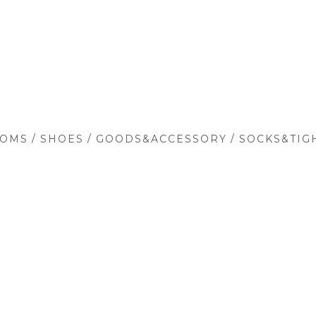
/
/
/
TOMS
SHOES
GOODS&ACCESSORY
SOCKS&TIG