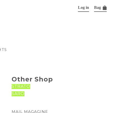
Log in
Bag
HTS
Other Shop
STRATO
SARO
MAIL MAGAGINE