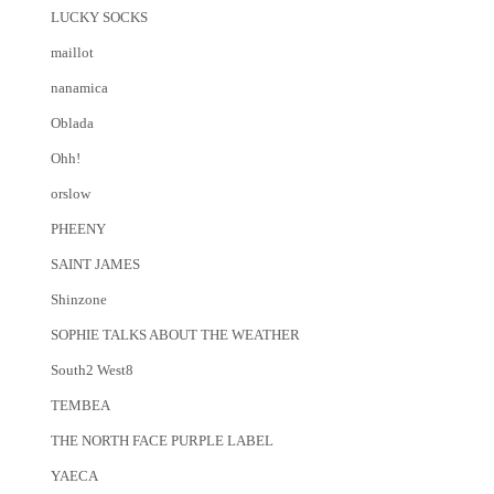
LUCKY SOCKS
maillot
nanamica
Oblada
Ohh!
orslow
PHEENY
SAINT JAMES
Shinzone
SOPHIE TALKS ABOUT THE WEATHER
South2 West8
TEMBEA
THE NORTH FACE PURPLE LABEL
YAECA