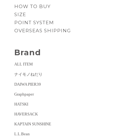
HOW TO BUY
SIZE
POINT SYSTEM
OVERSEAS SHIPPING
Brand
ALL ITEM
ナイモノねだり
DAIWA PIER39
Graphpaper
HATSKI
HAVERSACK
KAPTAIN SUNSHINE
L.L.Bean