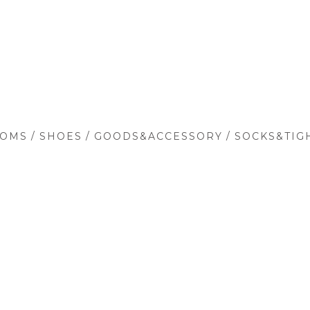
/
/
/
TOMS
SHOES
GOODS&ACCESSORY
SOCKS&TIG