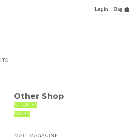
Log in
Bag
HTS
Other Shop
STRATO
SARO
MAIL MAGAGINE