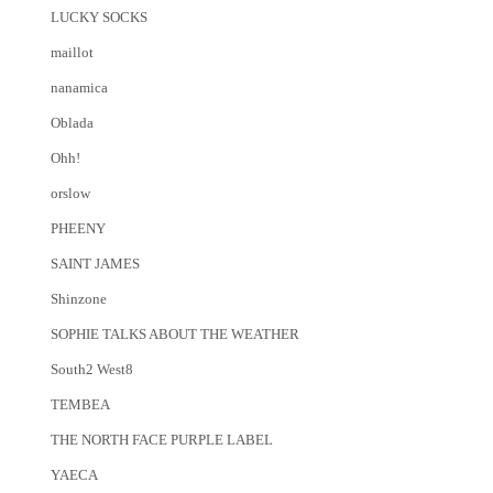
LUCKY SOCKS
maillot
nanamica
Oblada
Ohh!
orslow
PHEENY
SAINT JAMES
Shinzone
SOPHIE TALKS ABOUT THE WEATHER
South2 West8
TEMBEA
THE NORTH FACE PURPLE LABEL
YAECA