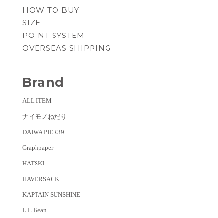
HOW TO BUY
SIZE
POINT SYSTEM
OVERSEAS SHIPPING
Brand
ALL ITEM
ナイモノねだり
DAIWA PIER39
Graphpaper
HATSKI
HAVERSACK
KAPTAIN SUNSHINE
L.L.Bean