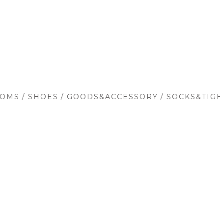
/
/
/
TOMS
SHOES
GOODS&ACCESSORY
SOCKS&TIG