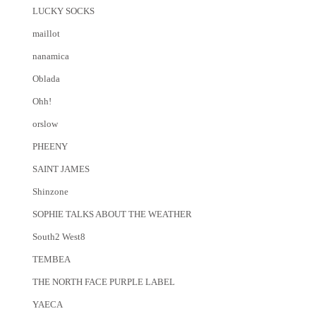
LUCKY SOCKS
maillot
nanamica
Oblada
Ohh!
orslow
PHEENY
SAINT JAMES
Shinzone
SOPHIE TALKS ABOUT THE WEATHER
South2 West8
TEMBEA
THE NORTH FACE PURPLE LABEL
YAECA