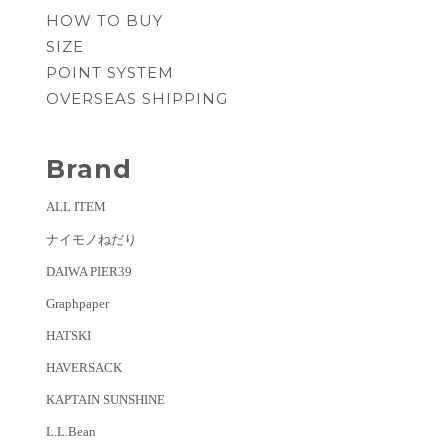
HOW TO BUY
SIZE
POINT SYSTEM
OVERSEAS SHIPPING
Brand
ALL ITEM
ナイモノねだり
DAIWA PIER39
Graphpaper
HATSKI
HAVERSACK
KAPTAIN SUNSHINE
L.L.Bean