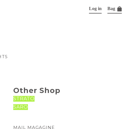
Log in
Bag
HTS
Other Shop
STRATO
SARO
MAIL MAGAGINE