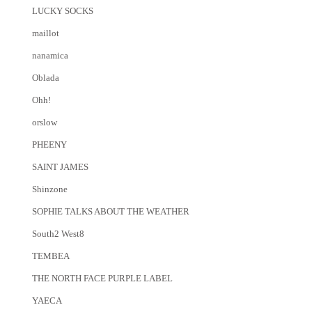
LUCKY SOCKS
maillot
nanamica
Oblada
Ohh!
orslow
PHEENY
SAINT JAMES
Shinzone
SOPHIE TALKS ABOUT THE WEATHER
South2 West8
TEMBEA
THE NORTH FACE PURPLE LABEL
YAECA