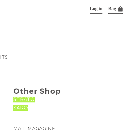
Log in
Bag
HTS
Other Shop
STRATO
SARO
MAIL MAGAGINE