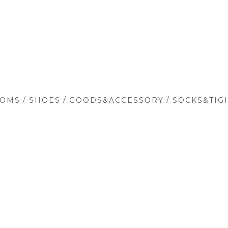
/
/
/
TOMS
SHOES
GOODS&ACCESSORY
SOCKS&TIG