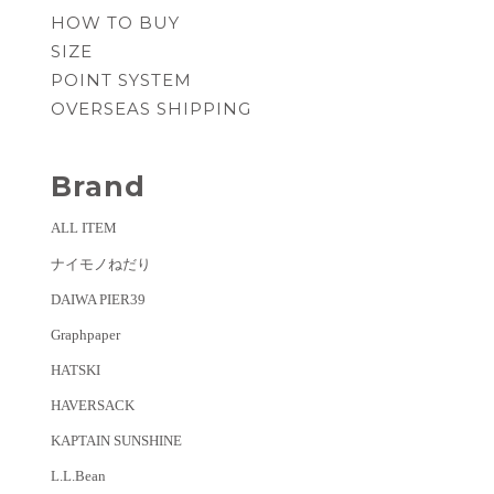
HOW TO BUY
SIZE
POINT SYSTEM
OVERSEAS SHIPPING
Brand
ALL ITEM
ナイモノねだり
DAIWA PIER39
Graphpaper
HATSKI
HAVERSACK
KAPTAIN SUNSHINE
L.L.Bean