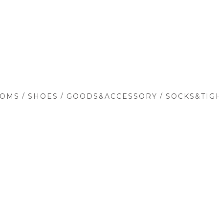
/
/
/
TOMS
SHOES
GOODS&ACCESSORY
SOCKS&TIG