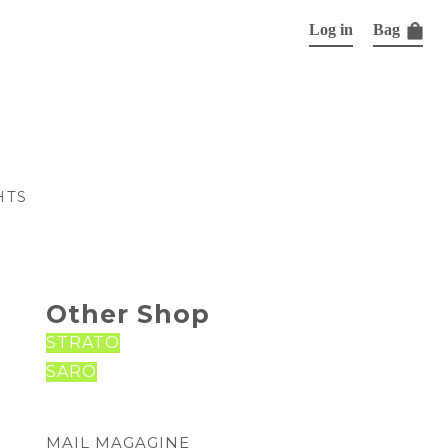
Log in
Bag
HTS
Other Shop
STRATO
SARO
MAIL MAGAGINE