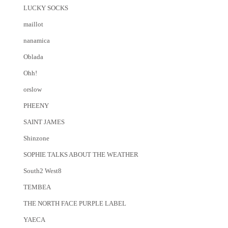
LUCKY SOCKS
maillot
nanamica
Oblada
Ohh!
orslow
PHEENY
SAINT JAMES
Shinzone
SOPHIE TALKS ABOUT THE WEATHER
South2 West8
TEMBEA
THE NORTH FACE PURPLE LABEL
YAECA