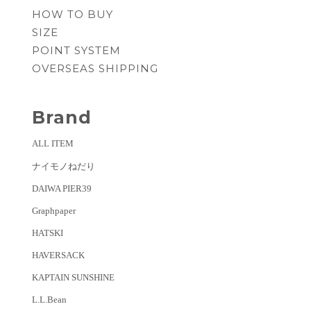
HOW TO BUY
SIZE
POINT SYSTEM
OVERSEAS SHIPPING
Brand
ALL ITEM
ナイモノねだり
DAIWA PIER39
Graphpaper
HATSKI
HAVERSACK
KAPTAIN SUNSHINE
L.L.Bean