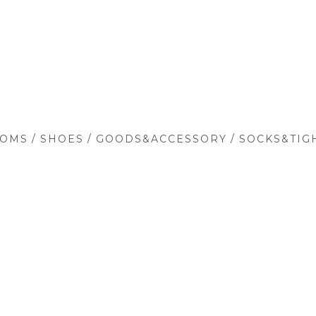
/
/
/
TOMS
SHOES
GOODS&ACCESSORY
SOCKS&TIG