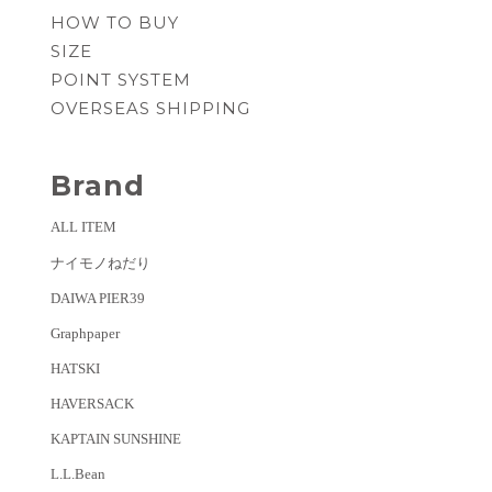
HOW TO BUY
SIZE
POINT SYSTEM
OVERSEAS SHIPPING
Brand
ALL ITEM
ナイモノねだり
DAIWA PIER39
Graphpaper
HATSKI
HAVERSACK
KAPTAIN SUNSHINE
L.L.Bean