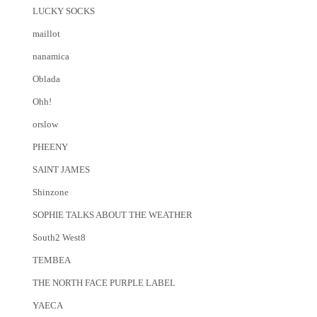
LUCKY SOCKS
maillot
nanamica
Oblada
Ohh!
orslow
PHEENY
SAINT JAMES
Shinzone
SOPHIE TALKS ABOUT THE WEATHER
South2 West8
TEMBEA
THE NORTH FACE PURPLE LABEL
YAECA