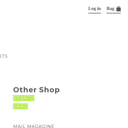
Log in
Bag
HTS
Other Shop
STRATO
SARO
MAIL MAGAGINE