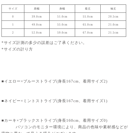
サイズ
肩幅
身幅
着丈
袖丈
0
39.0cm
51.0cm
55.0cm
20.5cm
1
49.0cm
55.0cm
65.0cm
21.0cm
2
52.0cm
59.0cm
67.0cm
21.5cm
*サイズ計測の多少の誤差はご了承ください。
*サイズの計り方
■イエロー×ブルーストライプ(身長167cm、着用サイズ2)
■ネイビー×ミントストライプ(身長167cm、着用サイズ1)
■カーキ×ブラックストライプ(身長160cm、着用サイズ0)
パソコンのモニター環境により、商品の色味や素材感などが