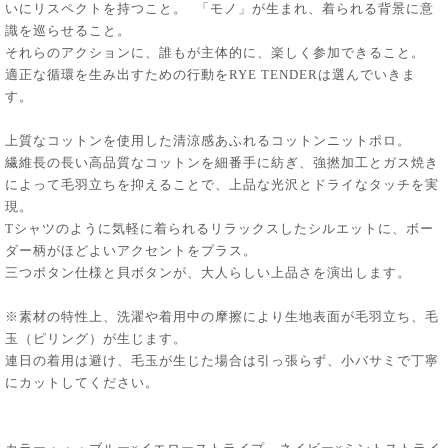
いにリスペクトを持つこと。 「モノ」が生まれ、着られる背景に意
識を巡らせること。
それらのアクションに、誰もが主体的に、楽しく参加できること。
適正な循環を生み出すための行動をRYE TENDERは選んでいきま
す。
上質なコットンを使用した清涼感あふれるコットンニットポロ。
繊維長の長い高品質なコットンを細番手に紡ぎ、強撚加工とガス焼き
によって毛羽立ちを抑えることで、上品な光沢とドライなタッチを実
現。
Tシャツのように気軽に着られるリラックスしたシルエットに、ボー
ダー柄がほどよいアクセントをプラス。
三つボタン仕様と貝ボタンが、大人らしい上品さを演出します。
※素材の特性上、洗濯や着用中の摩擦により生地表面が毛羽立ち、毛
玉（ピリング）が生じます。
連日の着用は避け、毛玉が生じた場合は引っ張らず、小バサミで丁寧
にカットしてください。