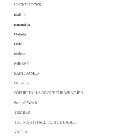
LUCKY SOCKS
maillot
nanamica
Oblada
Ohh!
orslow
PHEENY
SAINT JAMES
Shinzone
SOPHIE TALKS ABOUT THE WEATHER
South2 West8
TEMBEA
THE NORTH FACE PURPLE LABEL
YAECA