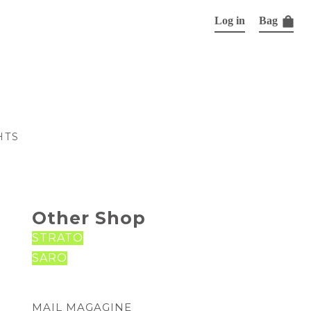
Log in
Bag
HTS
Other Shop
STRATO
SARO
MAIL MAGAGINE