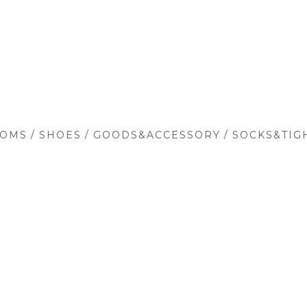
/
/
/
TOMS
SHOES
GOODS&ACCESSORY
SOCKS&TIG