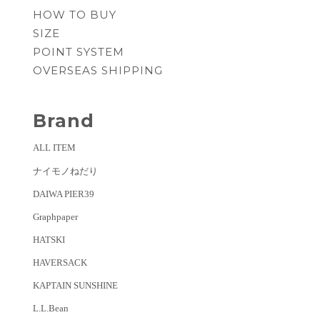
HOW TO BUY
SIZE
POINT SYSTEM
OVERSEAS SHIPPING
Brand
ALL ITEM
ナイモノねだり
DAIWA PIER39
Graphpaper
HATSKI
HAVERSACK
KAPTAIN SUNSHINE
L.L.Bean