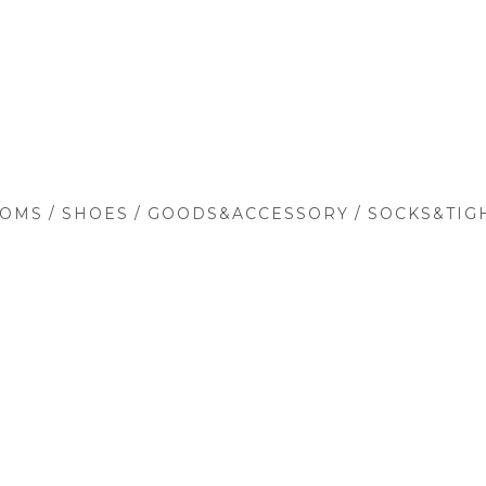
/
/
/
TOMS
SHOES
GOODS&ACCESSORY
SOCKS&TIG