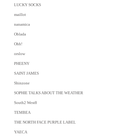
LUCKY SOCKS
maillot
nanamica
Oblada
Ohh!
orslow
PHEENY
SAINT JAMES
Shinzone
SOPHIE TALKS ABOUT THE WEATHER
South2 West8
TEMBEA
THE NORTH FACE PURPLE LABEL
YAECA