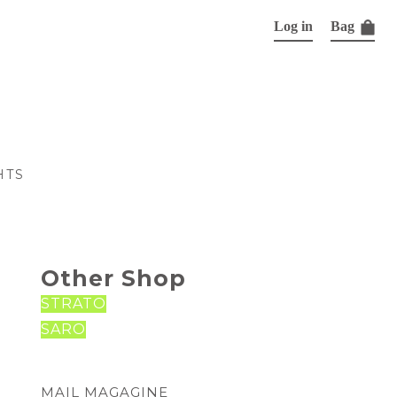
Log in
Bag
HTS
Other Shop
STRATO
SARO
MAIL MAGAGINE