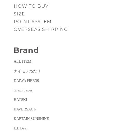
HOW TO BUY
SIZE
POINT SYSTEM
OVERSEAS SHIPPING
Brand
ALL ITEM
ナイモノねだり
DAIWA PIER39
Graphpaper
HATSKI
HAVERSACK
KAPTAIN SUNSHINE
L.L.Bean