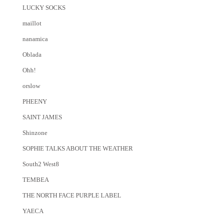
LUCKY SOCKS
maillot
nanamica
Oblada
Ohh!
orslow
PHEENY
SAINT JAMES
Shinzone
SOPHIE TALKS ABOUT THE WEATHER
South2 West8
TEMBEA
THE NORTH FACE PURPLE LABEL
YAECA