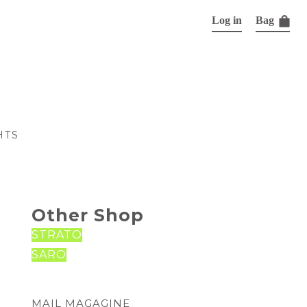
Log in
Bag
HTS
Other Shop
STRATO
SARO
MAIL MAGAGINE