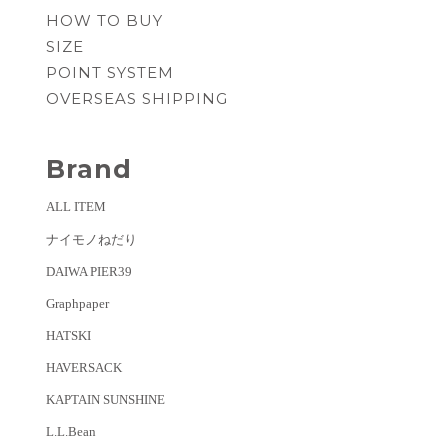
HOW TO BUY
SIZE
POINT SYSTEM
OVERSEAS SHIPPING
Brand
ALL ITEM
ナイモノねだり
DAIWA PIER39
Graphpaper
HATSKI
HAVERSACK
KAPTAIN SUNSHINE
L.L.Bean