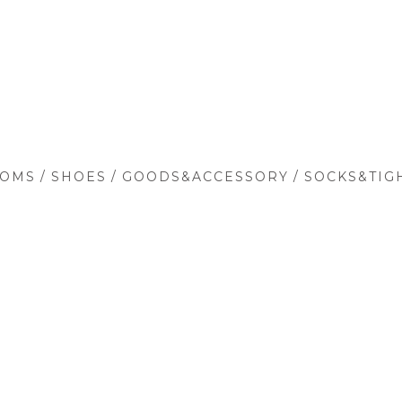
/
/
/
TOMS
SHOES
GOODS&ACCESSORY
SOCKS&TIG