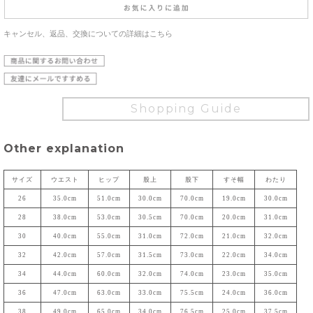
キャンセル、返品、交換についての詳細はこちら
Shopping Guide
Other explanation
サイズ
ウエスト
ヒップ
股上
股下
すそ幅
わたり
26
35.0cm
51.0cm
30.0cm
70.0cm
19.0cm
30.0cm
28
38.0cm
53.0cm
30.5cm
70.0cm
20.0cm
31.0cm
30
40.0cm
55.0cm
31.0cm
72.0cm
21.0cm
32.0cm
32
42.0cm
57.0cm
31.5cm
73.0cm
22.0cm
34.0cm
34
44.0cm
60.0cm
32.0cm
74.0cm
23.0cm
35.0cm
36
47.0cm
63.0cm
33.0cm
75.5cm
24.0cm
36.0cm
38
49.0cm
65.0cm
34.0cm
76.5cm
25.0cm
37.5cm