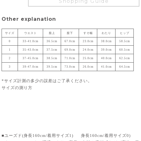
Shopping Guide
Other explanation
サイズ
ウエスト
股上
股下
すそ幅
わたり
ヒップ
0
33-41.0cm
36.5cm
67.0cm
23.0cm
38.0cm
58.5cm
1
35-43.0cm
37.5cm
69.0cm
24.0cm
39.0cm
60.5cm
2
37-45.0cm
38.5cm
71.0cm
25.0cm
40.0cm
62.5cm
3
39-47.0cm
39.5cm
73.0cm
26.0cm
41.0cm
64.5cm
*サイズ計測の多少の誤差はご了承ください。
サイズの測り方
■ユーズド(身長160cm/着用サイズ1)
身長160cm/着用サイズ0)