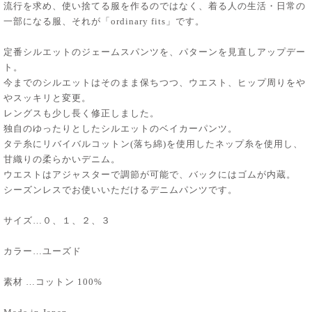
流行を求め、使い捨てる服を作るのではなく、着る人の生活・日常の
一部になる服、それが「ordinary fits」です。
定番シルエットのジェームスパンツを、パターンを見直しアップデー
ト。
今までのシルエットはそのまま保ちつつ、ウエスト、ヒップ周りをや
やスッキリと変更。
レングスも少し長く修正しました。
独自のゆったりとしたシルエットのベイカーパンツ。
タテ糸にリバイバルコットン(落ち綿)を使用したネップ糸を使用し、
甘織りの柔らかいデニム。
ウエストはアジャスターで調節が可能で、バックにはゴムが内蔵。
シーズンレスでお使いいただけるデニムパンツです。
サイズ…０、１、２、３
カラー…ユーズド
素材 …コットン 100%