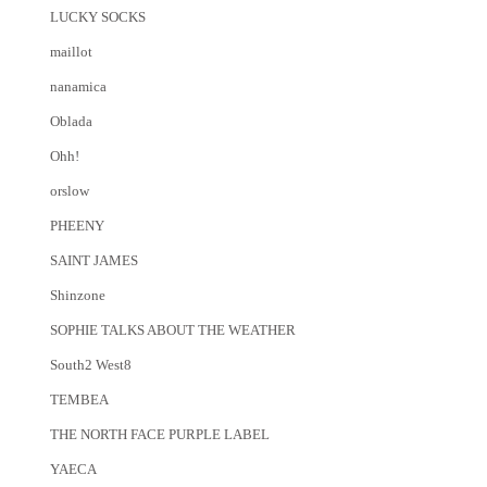
LUCKY SOCKS
maillot
nanamica
Oblada
Ohh!
orslow
PHEENY
SAINT JAMES
Shinzone
SOPHIE TALKS ABOUT THE WEATHER
South2 West8
TEMBEA
THE NORTH FACE PURPLE LABEL
YAECA