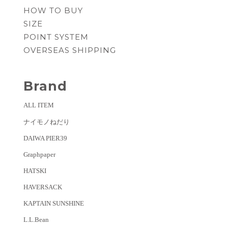
HOW TO BUY
SIZE
POINT SYSTEM
OVERSEAS SHIPPING
Brand
ALL ITEM
ナイモノねだり
DAIWA PIER39
Graphpaper
HATSKI
HAVERSACK
KAPTAIN SUNSHINE
L.L.Bean