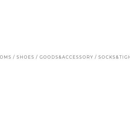
/
/
/
TOMS
SHOES
GOODS&ACCESSORY
SOCKS&TIG