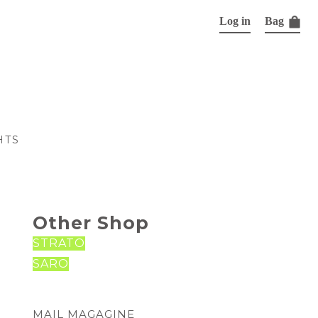
Log in
Bag
HTS
Other Shop
STRATO
SARO
MAIL MAGAGINE