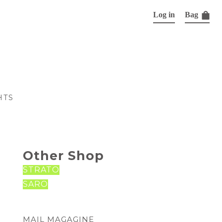
Log in
Bag
HTS
Other Shop
STRATO
SARO
MAIL MAGAGINE