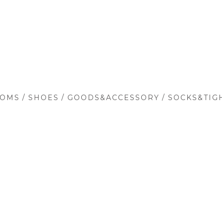
/
/
/
TOMS
SHOES
GOODS&ACCESSORY
SOCKS&TIG