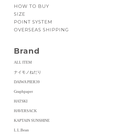
HOW TO BUY
SIZE
POINT SYSTEM
OVERSEAS SHIPPING
Brand
ALL ITEM
ナイモノねだり
DAIWA PIER39
Graphpaper
HATSKI
HAVERSACK
KAPTAIN SUNSHINE
L.L.Bean