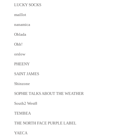
LUCKY SOCKS
maillot
nanamica
Oblada
Ohh!
orslow
PHEENY
SAINT JAMES
Shinzone
SOPHIE TALKS ABOUT THE WEATHER
South2 West8
TEMBEA
THE NORTH FACE PURPLE LABEL
YAECA