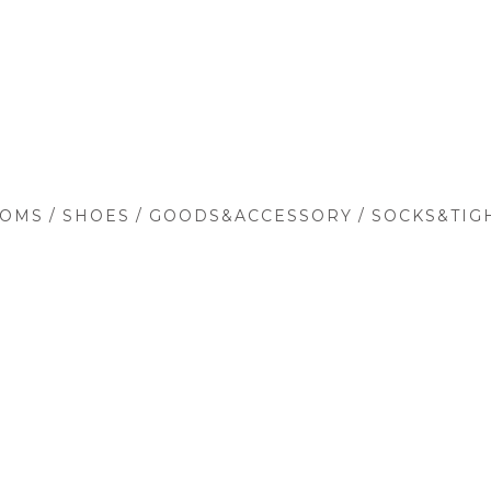
/
/
/
TOMS
SHOES
GOODS&ACCESSORY
SOCKS&TIG