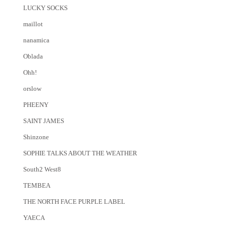
LUCKY SOCKS
maillot
nanamica
Oblada
Ohh!
orslow
PHEENY
SAINT JAMES
Shinzone
SOPHIE TALKS ABOUT THE WEATHER
South2 West8
TEMBEA
THE NORTH FACE PURPLE LABEL
YAECA