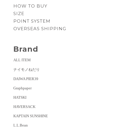
HOW TO BUY
SIZE
POINT SYSTEM
OVERSEAS SHIPPING
Brand
ALL ITEM
ナイモノねだり
DAIWA PIER39
Graphpaper
HATSKI
HAVERSACK
KAPTAIN SUNSHINE
L.L.Bean