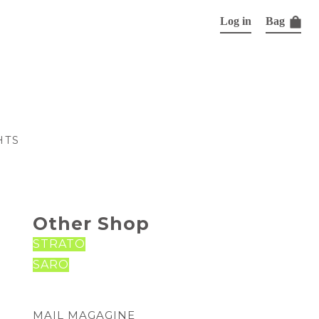
Log in
Bag
HTS
Other Shop
STRATO
SARO
MAIL MAGAGINE