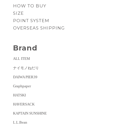
HOW TO BUY
SIZE
POINT SYSTEM
OVERSEAS SHIPPING
Brand
ALL ITEM
ナイモノねだり
DAIWA PIER39
Graphpaper
HATSKI
HAVERSACK
KAPTAIN SUNSHINE
L.L.Bean