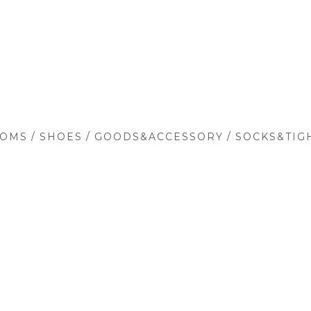
/
/
/
TOMS
SHOES
GOODS&ACCESSORY
SOCKS&TIG