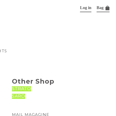
Log in
Bag
HTS
Other Shop
STRATO
SARO
MAIL MAGAGINE