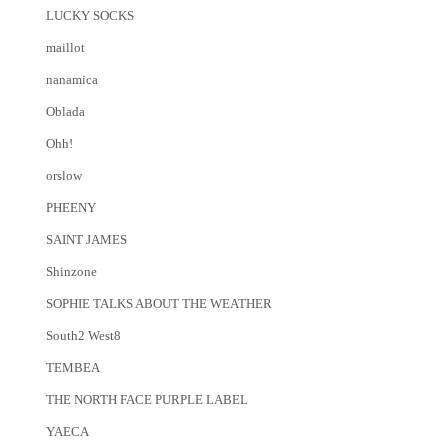
LUCKY SOCKS
maillot
nanamica
Oblada
Ohh!
orslow
PHEENY
SAINT JAMES
Shinzone
SOPHIE TALKS ABOUT THE WEATHER
South2 West8
TEMBEA
THE NORTH FACE PURPLE LABEL
YAECA