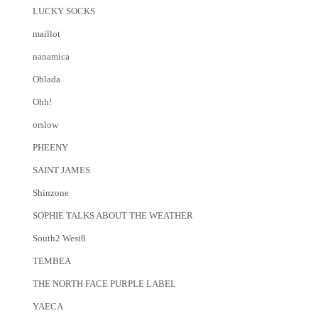
LUCKY SOCKS
maillot
nanamica
Oblada
Ohh!
orslow
PHEENY
SAINT JAMES
Shinzone
SOPHIE TALKS ABOUT THE WEATHER
South2 West8
TEMBEA
THE NORTH FACE PURPLE LABEL
YAECA