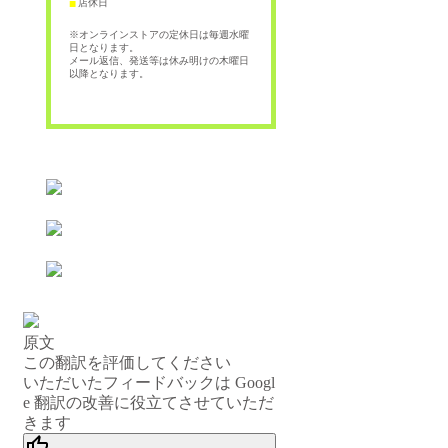
店休日
■
※オンラインストアの定休日は毎週水曜
日となります。
メール返信、発送等は休み明けの木曜日
以降となります。
原文
この翻訳を評価してください
いただいたフィードバックは Googl
e 翻訳の改善に役立てさせていただ
きます