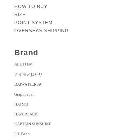
HOW TO BUY
SIZE
POINT SYSTEM
OVERSEAS SHIPPING
Brand
ALL ITEM
ナイモノねだり
DAIWA PIER39
Graphpaper
HATSKI
HAVERSACK
KAPTAIN SUNSHINE
L.L.Bean