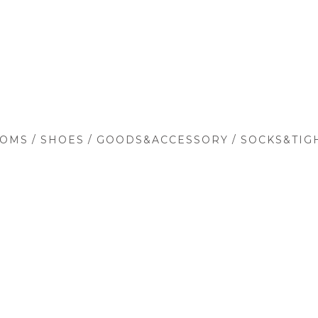
/
/
/
TOMS
SHOES
GOODS&ACCESSORY
SOCKS&TIG