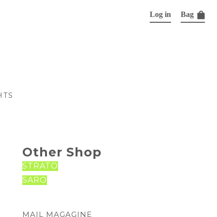
Log in
Bag
HTS
Other Shop
STRATO
SARO
MAIL MAGAGINE