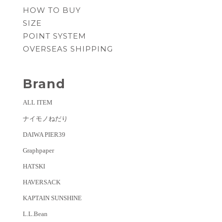
HOW TO BUY
SIZE
POINT SYSTEM
OVERSEAS SHIPPING
Brand
ALL ITEM
ナイモノねだり
DAIWA PIER39
Graphpaper
HATSKI
HAVERSACK
KAPTAIN SUNSHINE
L.L.Bean