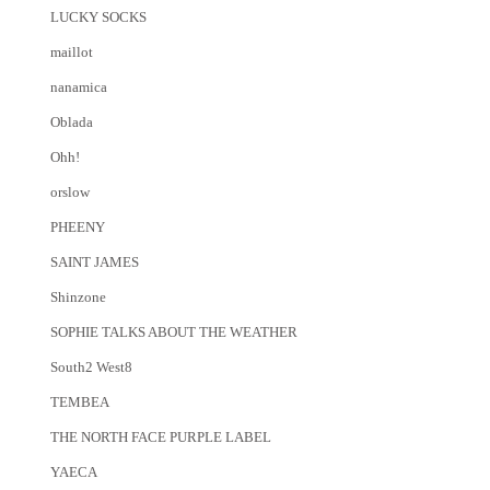
LUCKY SOCKS
maillot
nanamica
Oblada
Ohh!
orslow
PHEENY
SAINT JAMES
Shinzone
SOPHIE TALKS ABOUT THE WEATHER
South2 West8
TEMBEA
THE NORTH FACE PURPLE LABEL
YAECA