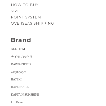
HOW TO BUY
く
SIZE
POINT SYSTEM
OVERSEAS SHIPPING
Brand
ALL ITEM
ナイモノねだり
DAIWA PIER39
Graphpaper
HATSKI
HAVERSACK
KAPTAIN SUNSHINE
L.L.Bean