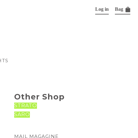
Log in
Bag
HTS
Other Shop
STRATO
SARO
と
て
MAIL MAGAGINE