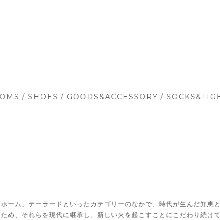
/
/
/
TOMS
SHOES
GOODS&ACCESSORY
SOCKS&TIG
ニホーム、テーラードといったカテゴリーのなかで、時代が生んだ知恵
いため、それらを現代に継承し、新しい火を起こすことにこだわり続け