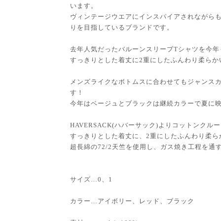
います。
ヴィンテージウエアにインスパイアされながら
りを目指しているブランドです。
去年人気だったバルーンスリーブTシャツを今年
すっきりとした着丈に2重にしたふんわり柔らか
メンズライクなボトムスに合わせてもジャンスカ
す！
今年はベージュとブラックは継続カラーで夏に
HAVERSACK(ハバーサック)よりコットンク
すっきりとした着丈に、2重にしたふんわり柔ら
超長綿の72/2天竺を使用し、ガス焼き工程を
サイズ…0、1
カラー…アイボリー、レッド、ブラック