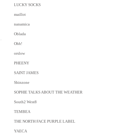
LUCKY SOCKS
maillot
nanamica
Oblada
Ohh!
orslow
PHEENY
SAINT JAMES
Shinzone
SOPHIE TALKS ABOUT THE WEATHER
South2 West8
TEMBEA
THE NORTH FACE PURPLE LABEL
YAECA