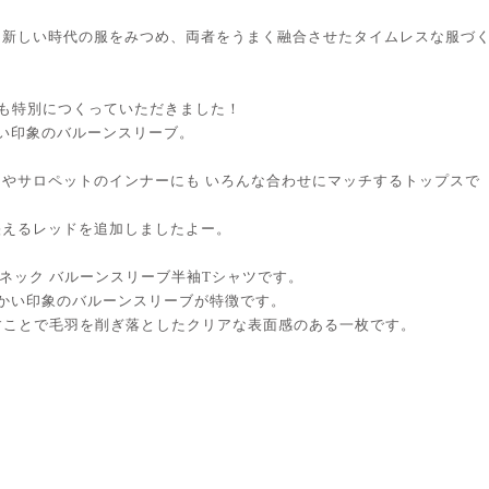
も新しい時代の服をみつめ、両者をうまく融合させたタイムレスな服づ
も特別につくっていただきました！
い印象のバルーンスリーブ。
やサロペットのインナーにも いろんな合わせにマッチするトップスで
映えるレッドを追加しましたよー。
ルーネック バルーンスリーブ半袖Tシャツです。
かい印象のバルーンスリーブが特徴です。
通すことで毛羽を削ぎ落としたクリアな表面感のある一枚です。