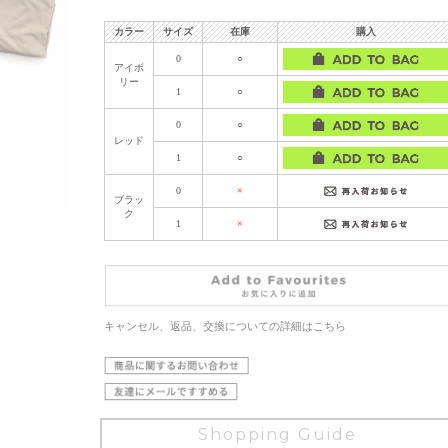
カラー
サイズ
在庫
購入
0
○
アイボ
リー
1
○
0
○
レッド
1
○
0
×
ブラッ
ク
1
×
キャンセル、返品、交換についての詳細はこちら
Shopping Guide