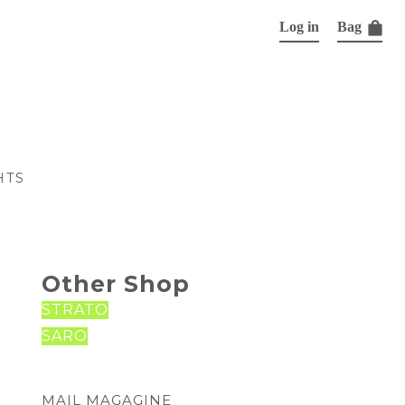
Log in
Bag
HTS
Other Shop
STRATO
SARO
MAIL MAGAGINE