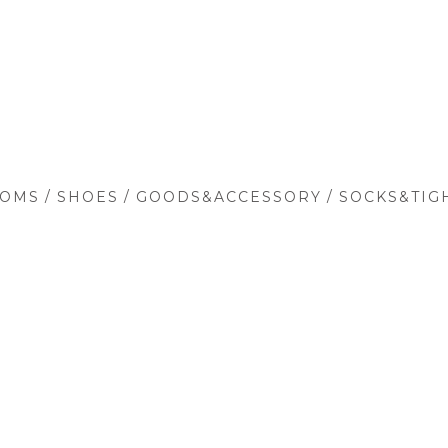
/
/
/
TOMS
SHOES
GOODS&ACCESSORY
SOCKS&TIG