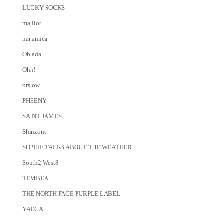
LUCKY SOCKS
maillot
nanamica
Oblada
Ohh!
orslow
PHEENY
SAINT JAMES
Shinzone
SOPHIE TALKS ABOUT THE WEATHER
South2 West8
TEMBEA
THE NORTH FACE PURPLE LABEL
YAECA