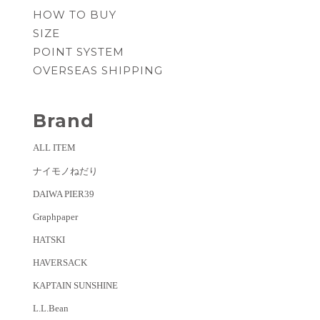
HOW TO BUY
SIZE
POINT SYSTEM
OVERSEAS SHIPPING
Brand
ALL ITEM
ナイモノねだり
DAIWA PIER39
Graphpaper
HATSKI
HAVERSACK
KAPTAIN SUNSHINE
L.L.Bean