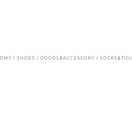
/
/
/
TOMS
SHOES
GOODS&ACCESSORY
SOCKS&TIG