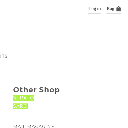
Log in
Bag
HTS
Other Shop
STRATO
SARO
MAIL MAGAGINE