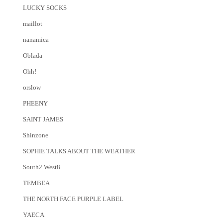
LUCKY SOCKS
maillot
nanamica
Oblada
Ohh!
orslow
PHEENY
SAINT JAMES
Shinzone
SOPHIE TALKS ABOUT THE WEATHER
South2 West8
TEMBEA
THE NORTH FACE PURPLE LABEL
YAECA