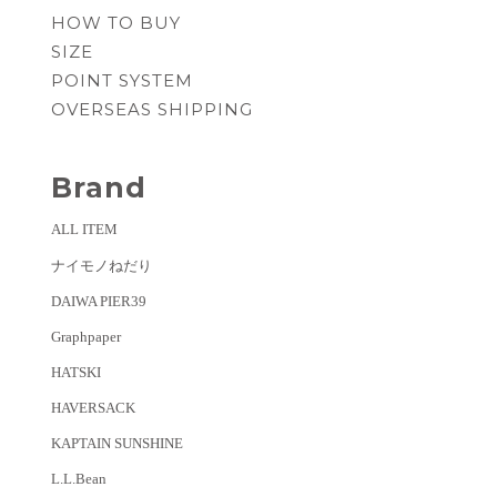
HOW TO BUY
SIZE
POINT SYSTEM
OVERSEAS SHIPPING
Brand
ALL ITEM
ナイモノねだり
DAIWA PIER39
Graphpaper
HATSKI
HAVERSACK
KAPTAIN SUNSHINE
L.L.Bean