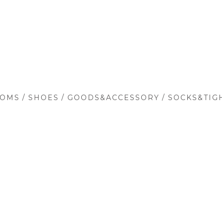
/
/
/
TOMS
SHOES
GOODS&ACCESSORY
SOCKS&TIG