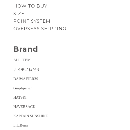
HOW TO BUY
SIZE
POINT SYSTEM
OVERSEAS SHIPPING
Brand
ALL ITEM
ナイモノねだり
DAIWA PIER39
Graphpaper
HATSKI
HAVERSACK
KAPTAIN SUNSHINE
L.L.Bean