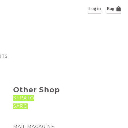
Log in
Bag
HTS
Other Shop
STRATO
SARO
MAIL MAGAGINE