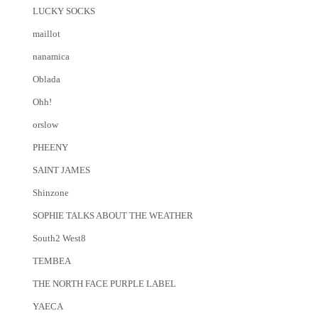
LUCKY SOCKS
maillot
nanamica
Oblada
Ohh!
orslow
PHEENY
SAINT JAMES
Shinzone
SOPHIE TALKS ABOUT THE WEATHER
South2 West8
TEMBEA
THE NORTH FACE PURPLE LABEL
YAECA