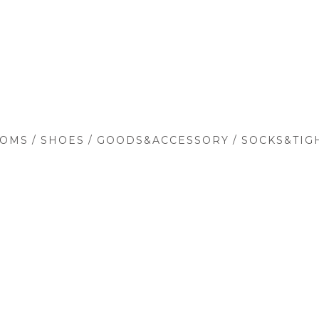
/
/
/
TOMS
SHOES
GOODS&ACCESSORY
SOCKS&TIG