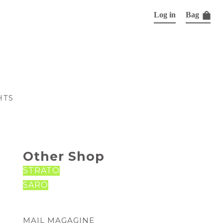
Log in
Bag
HTS
Other Shop
STRATO
SARO
MAIL MAGAGINE