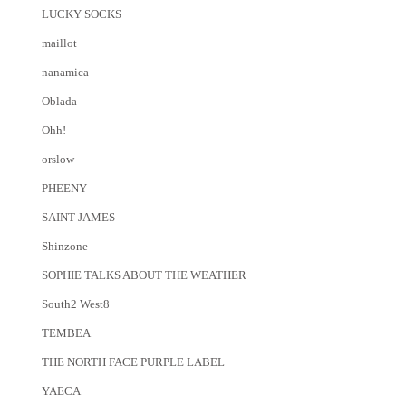
LUCKY SOCKS
maillot
nanamica
Oblada
Ohh!
orslow
PHEENY
SAINT JAMES
Shinzone
SOPHIE TALKS ABOUT THE WEATHER
South2 West8
TEMBEA
THE NORTH FACE PURPLE LABEL
YAECA