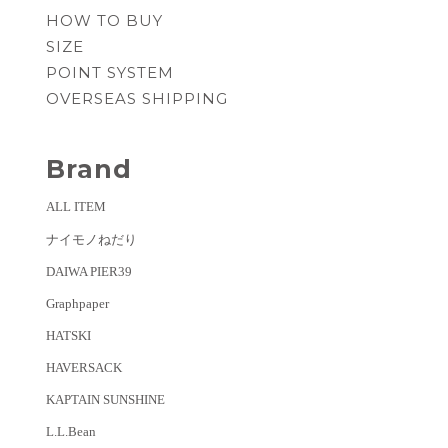
HOW TO BUY
SIZE
POINT SYSTEM
OVERSEAS SHIPPING
Brand
ALL ITEM
ナイモノねだり
DAIWA PIER39
Graphpaper
HATSKI
HAVERSACK
KAPTAIN SUNSHINE
L.L.Bean