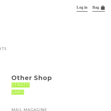
Log in
Bag
HTS
Other Shop
STRATO
SARO
MAIL MAGAGINE