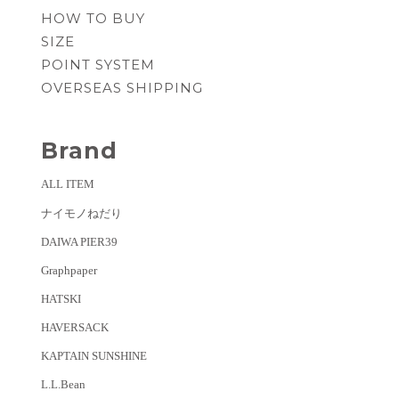
HOW TO BUY
SIZE
POINT SYSTEM
OVERSEAS SHIPPING
Brand
ALL ITEM
ナイモノねだり
DAIWA PIER39
Graphpaper
HATSKI
HAVERSACK
KAPTAIN SUNSHINE
L.L.Bean