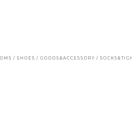
/
/
/
TOMS
SHOES
GOODS&ACCESSORY
SOCKS&TIG