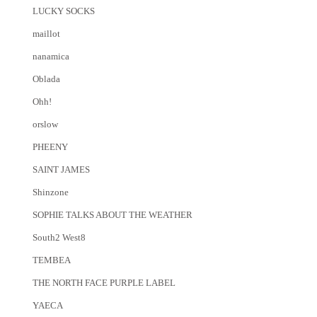
LUCKY SOCKS
maillot
nanamica
Oblada
Ohh!
orslow
PHEENY
SAINT JAMES
Shinzone
SOPHIE TALKS ABOUT THE WEATHER
South2 West8
TEMBEA
THE NORTH FACE PURPLE LABEL
YAECA