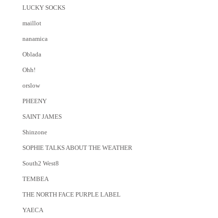
LUCKY SOCKS
maillot
nanamica
Oblada
Ohh!
orslow
PHEENY
SAINT JAMES
Shinzone
SOPHIE TALKS ABOUT THE WEATHER
South2 West8
TEMBEA
THE NORTH FACE PURPLE LABEL
YAECA