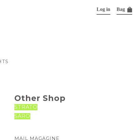
Log in
Bag
HTS
Other Shop
STRATO
SARO
MAIL MAGAGINE