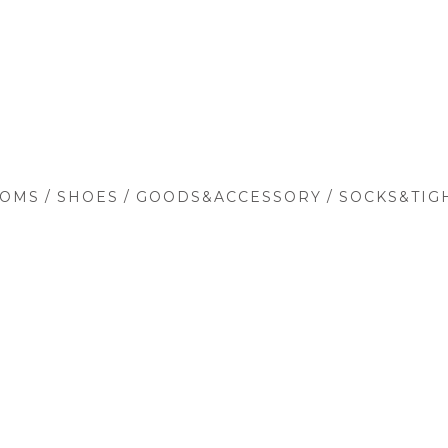
/
/
/
TOMS
SHOES
GOODS&ACCESSORY
SOCKS&TIG