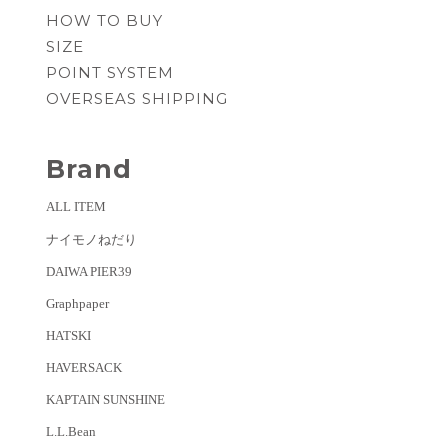
HOW TO BUY
SIZE
POINT SYSTEM
OVERSEAS SHIPPING
Brand
ALL ITEM
ナイモノねだり
DAIWA PIER39
Graphpaper
HATSKI
HAVERSACK
KAPTAIN SUNSHINE
L.L.Bean