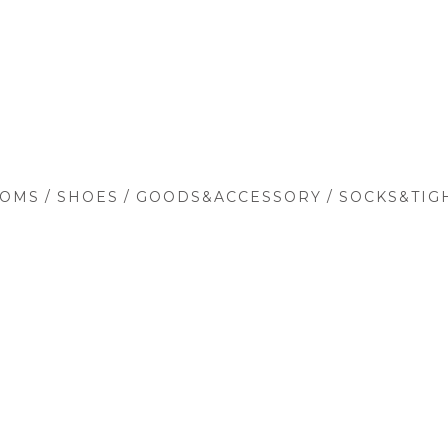
/
/
/
TOMS
SHOES
GOODS&ACCESSORY
SOCKS&TIG