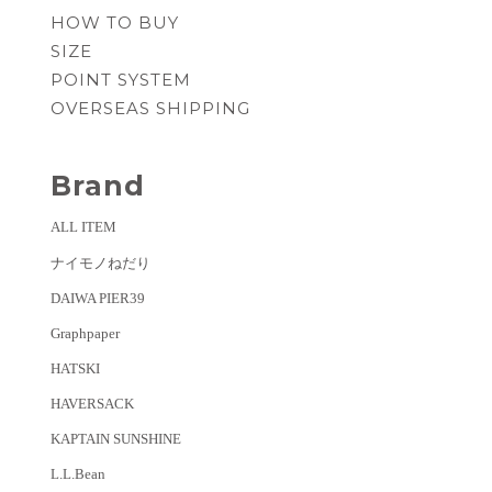
HOW TO BUY
SIZE
POINT SYSTEM
OVERSEAS SHIPPING
Brand
ALL ITEM
ナイモノねだり
DAIWA PIER39
Graphpaper
HATSKI
HAVERSACK
KAPTAIN SUNSHINE
L.L.Bean