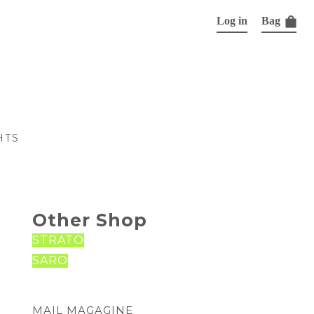
Log in
Bag
HTS
Other Shop
STRATO
SARO
MAIL MAGAGINE