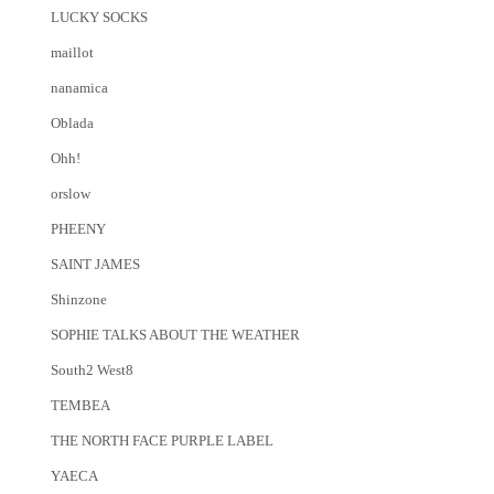
LUCKY SOCKS
maillot
nanamica
Oblada
Ohh!
orslow
PHEENY
SAINT JAMES
Shinzone
SOPHIE TALKS ABOUT THE WEATHER
South2 West8
TEMBEA
THE NORTH FACE PURPLE LABEL
YAECA