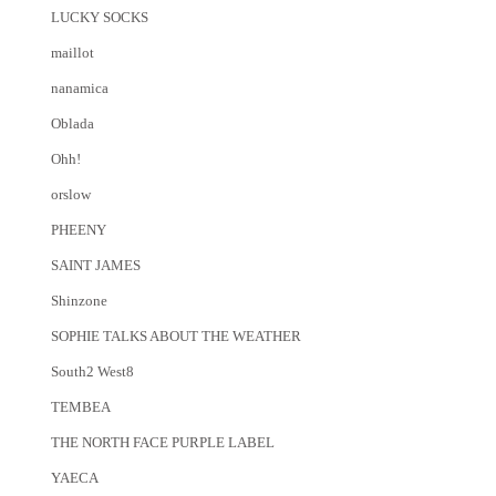
LUCKY SOCKS
maillot
nanamica
Oblada
Ohh!
orslow
PHEENY
SAINT JAMES
Shinzone
SOPHIE TALKS ABOUT THE WEATHER
South2 West8
TEMBEA
THE NORTH FACE PURPLE LABEL
YAECA