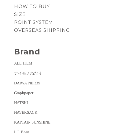
HOW TO BUY
SIZE
POINT SYSTEM
OVERSEAS SHIPPING
Brand
ALL ITEM
ナイモノねだり
DAIWA PIER39
Graphpaper
HATSKI
HAVERSACK
KAPTAIN SUNSHINE
L.L.Bean