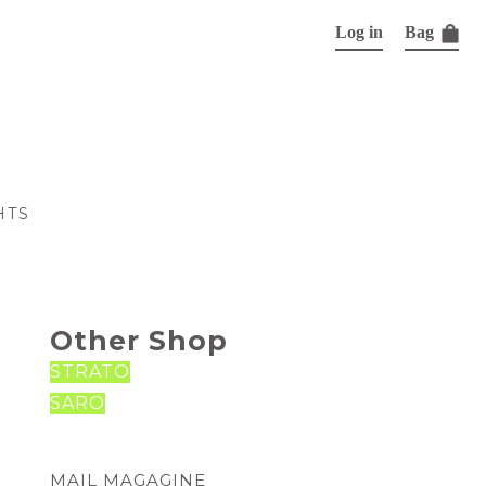
Log in
Bag
HTS
Other Shop
STRATO
SARO
MAIL MAGAGINE