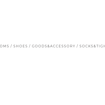
/
/
/
TOMS
SHOES
GOODS&ACCESSORY
SOCKS&TIG