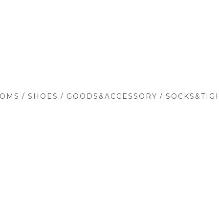
/
/
/
TOMS
SHOES
GOODS&ACCESSORY
SOCKS&TIG