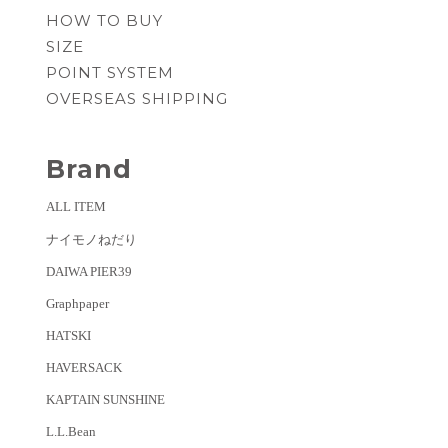
HOW TO BUY
SIZE
POINT SYSTEM
OVERSEAS SHIPPING
Brand
ALL ITEM
ナイモノねだり
DAIWA PIER39
Graphpaper
HATSKI
HAVERSACK
KAPTAIN SUNSHINE
L.L.Bean