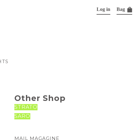
Log in
Bag
HTS
Other Shop
STRATO
SARO
MAIL MAGAGINE