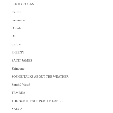
LUCKY SOCKS
maillot
nanamica
Oblada
Ohh!
orslow
PHEENY
SAINT JAMES
Shinzone
SOPHIE TALKS ABOUT THE WEATHER
South2 West8
TEMBEA
THE NORTH FACE PURPLE LABEL
YAECA