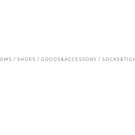
/
/
/
TOMS
SHOES
GOODS&ACCESSORY
SOCKS&TIG