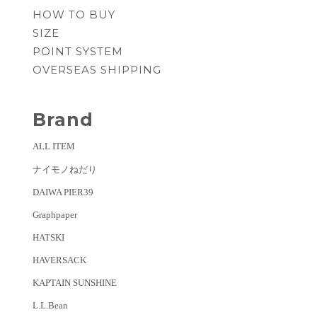
HOW TO BUY
SIZE
POINT SYSTEM
OVERSEAS SHIPPING
Brand
ALL ITEM
ナイモノねだり
DAIWA PIER39
Graphpaper
HATSKI
HAVERSACK
KAPTAIN SUNSHINE
L.L.Bean