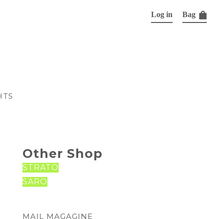
Log in
Bag
HTS
Other Shop
STRATO
SARO
MAIL MAGAGINE