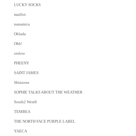
LUCKY SOCKS
maillot
nanamica
Oblada
Ohh!
orslow
PHEENY
SAINT JAMES
Shinzone
SOPHIE TALKS ABOUT THE WEATHER
South2 West8
TEMBEA
THE NORTH FACE PURPLE LABEL
YAECA