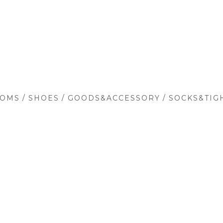
/
/
/
TOMS
SHOES
GOODS&ACCESSORY
SOCKS&TIG