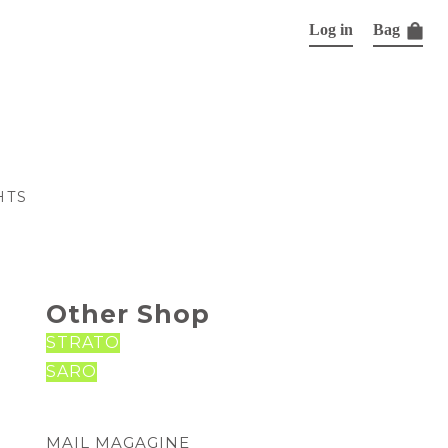
Log in
Bag
HTS
Other Shop
STRATO
SARO
MAIL MAGAGINE