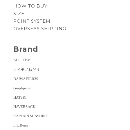
HOW TO BUY
SIZE
POINT SYSTEM
OVERSEAS SHIPPING
Brand
ALL ITEM
ナイモノねだり
DAIWA PIER39
Graphpaper
HATSKI
HAVERSACK
KAPTAIN SUNSHINE
L.L.Bean