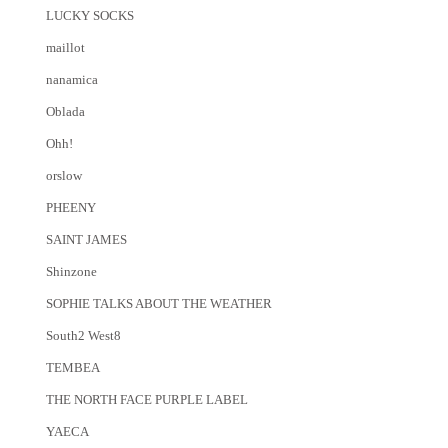
LUCKY SOCKS
maillot
nanamica
Oblada
Ohh!
orslow
PHEENY
SAINT JAMES
Shinzone
SOPHIE TALKS ABOUT THE WEATHER
South2 West8
TEMBEA
THE NORTH FACE PURPLE LABEL
YAECA