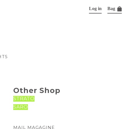
Log in
Bag
HTS
Other Shop
STRATO
SARO
MAIL MAGAGINE