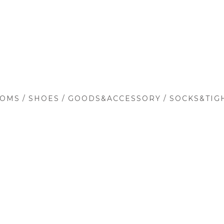
/
/
/
TOMS
SHOES
GOODS&ACCESSORY
SOCKS&TIG