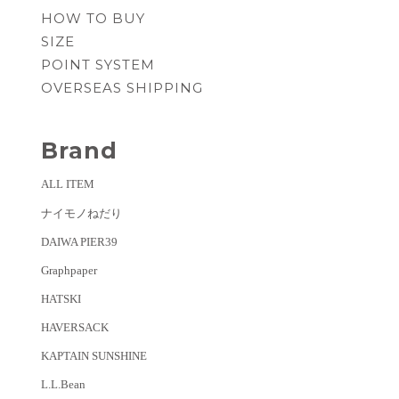
HOW TO BUY
SIZE
POINT SYSTEM
OVERSEAS SHIPPING
Brand
ALL ITEM
ナイモノねだり
DAIWA PIER39
Graphpaper
HATSKI
HAVERSACK
KAPTAIN SUNSHINE
L.L.Bean