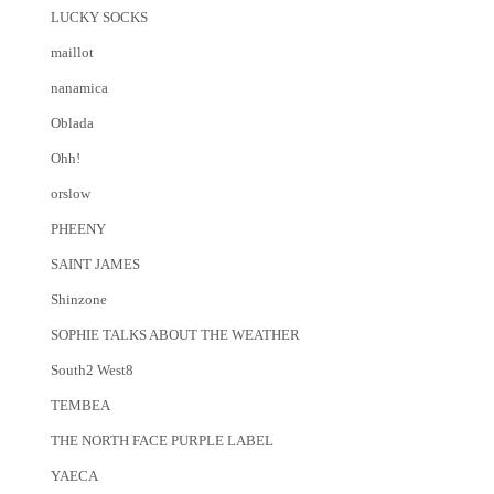
LUCKY SOCKS
maillot
nanamica
Oblada
Ohh!
orslow
PHEENY
SAINT JAMES
Shinzone
SOPHIE TALKS ABOUT THE WEATHER
South2 West8
TEMBEA
THE NORTH FACE PURPLE LABEL
YAECA