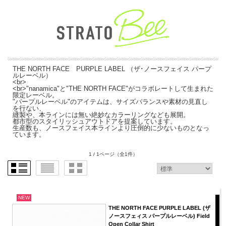
THE NORTH FACE PURPLE LABEL （ザ･ノースフェイス パープ
ルレーベル）
<br>
<br>"nanamica"と"THE NORTH FACE"がコラボレートして生まれた
限定レーベル。
"パープルレーベル"のアイテムは、サイズバランスや素材の見直し
を行ない、
縫製や、本ラインには無い絶妙なカラーリングなども展開。
都市型のスタイリッシュアウトドアを提案しています。
生産数も、ノースフェイス本ラインより圧倒的に少ないものとなっ
ています。
1 / 1ページ
（全1件）
NEW
THE NORTH FACE PURPLE LABEL (ザ
ノースフェィス パープルレーベル) Field
Open Collar Shirt