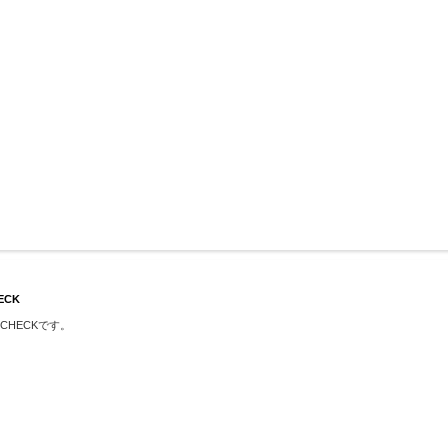
ECK
L CHECKです。