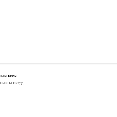
MINI NEON
I MINI NEONです。