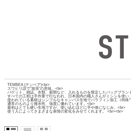
TEMBEA (テンベア)<br>
スワヒリ語で”放浪”の意味。<br>
バゲット、雑誌、衣類、新聞など、入れるものを限定したバッグブランドで
すべての工程は手作業で行なわれ、日本国内の職人さんがミシンを使い、
使われている素材はシンプルなキャンバス生地でパラフィン加工（特殊ワ
通常のものより撥水性、強度に優れています。<br>
最初はとても硬い生地ですが、使い込むほどに手や体になじみ、<br>
使う人によってさまざまな表情の変化をみせてくれます。 <br><br>