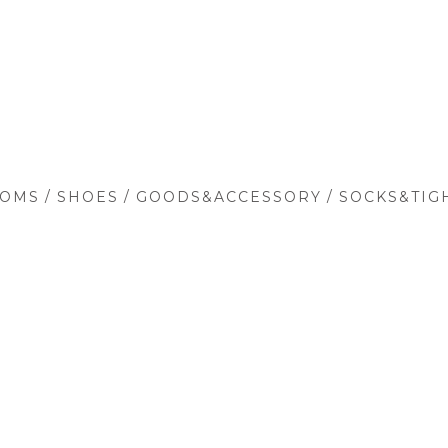
/
/
/
TOMS
SHOES
GOODS&ACCESSORY
SOCKS&TIG