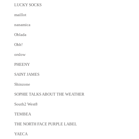
LUCKY SOCKS
maillot
nanamica
Oblada
Ohh!
orslow
PHEENY
SAINT JAMES
Shinzone
SOPHIE TALKS ABOUT THE WEATHER
South2 West8
TEMBEA
THE NORTH FACE PURPLE LABEL
YAECA