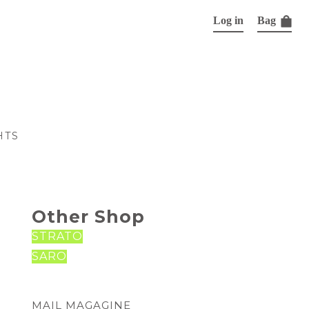
Log in
Bag
HTS
Other Shop
STRATO
SARO
MAIL MAGAGINE