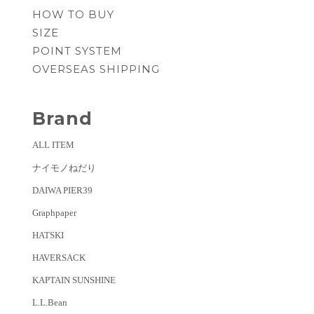
HOW TO BUY
SIZE
POINT SYSTEM
OVERSEAS SHIPPING
Brand
ALL ITEM
ナイモノねだり
DAIWA PIER39
Graphpaper
HATSKI
HAVERSACK
KAPTAIN SUNSHINE
L.L.Bean