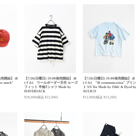
発売開始】 ill
【7/26(日曜日) 19:00発売開始】 ill
【7/26(日曜日) 19:00発売開始】 ill
oo much"
(イル) ウールボーダー天竺 ルーズ
(イル) "ill communication" プリン
フィット 半袖Tシャツ Made by
ト S/S Tee Made by Ohh! & Dyed b
HAVERSACK
AULICO
¥20,000
(税込 ¥22,000)
¥12,000
(税込 ¥13,200)