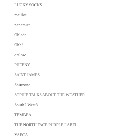
LUCKY SOCKS
maillot
nanamica
Oblada
Ohh!
orslow
PHEENY
SAINT JAMES
Shinzone
SOPHIE TALKS ABOUT THE WEATHER
South2 West8
TEMBEA
THE NORTH FACE PURPLE LABEL
YAECA