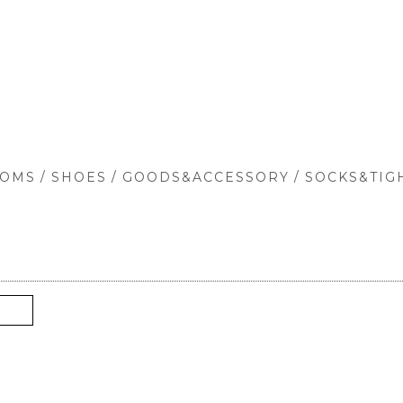
/
/
/
TOMS
SHOES
GOODS&ACCESSORY
SOCKS&TIG