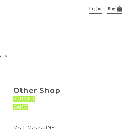
Log in
Bag
HTS
Other Shop
STRATO
SARO
MAIL MAGAGINE