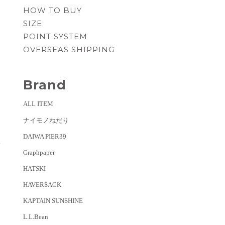
HOW TO BUY
SIZE
POINT SYSTEM
OVERSEAS SHIPPING
Brand
ALL ITEM
ナイモノねだり
DAIWA PIER39
y
Graphpaper
HATSKI
HAVERSACK
KAPTAIN SUNSHINE
L.L.Bean